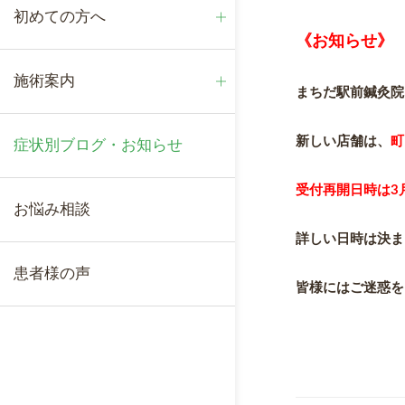
初めての方へ
アクセス
女性向け施術メニュー
《お知らせ》
施術案内
まちだ駅前鍼灸院
スタッフ紹介
美容鍼灸
新しい店舗は、
町
症状別ブログ・お知らせ
院内紹介
EMS治療
受付再開日時は3
お悩み相談
設備紹介
詳しい日時は決ま
患者様の声
皆様にはご迷惑を