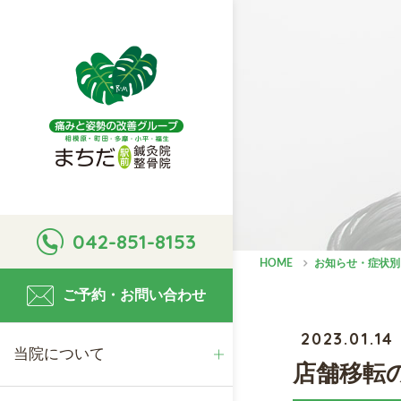
当院について
初めての方へ
施術案内
042-851-8153
院紹介
料金のご案内
料金のご案内
HOME
お知らせ・症状別
ご予約・お問い合わせ
当院の特徴
施術の流れ
交通事故治療
2023.01.14
当院について
店舗移転の
医院概要
回復後のメンテナンスの流
歪み矯正・骨盤矯正