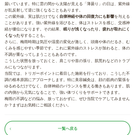
届いています。特に雲の間から太陽が見える「薄曇り」の日は、紫外線
が乱反射して逆に強くなることもあります。
この紫外線、実は肌だけでなく
自律神経や体の回復力にも影響
を与える
ことがあります。強い紫外線を浴びると、体はストレスを感じ、交感神
経が優位になります。その結果、
眠りが浅くなったり、疲れが取れにく
くなったり
することも。
さらに、梅雨時期は気圧や湿度の変化が激しく、頭痛や体のだるさ、む
くみを感じやすい季節です。これに紫外線のストレスが加わると、体の
不調が重なってしまうこともあるのです。
こうした状態を放っておくと、肩こりや首の張り、肌荒れなどのトラブ
ルにもつながります。
当院では、トリガーポイントに着目した施術を行っており、こうした不
調の根本原因にアプローチします。特に美容鍼灸は、顔の筋肉の緊張を
ゆるめるだけでなく、自律神経のバランスを整える働きもあります。肌
の内側から元気になることで、強い体づくりをサポートできます。
梅雨の不調などの悩み、放っておかずに、ぜひ当院でケアしてみません
か？まずはお気軽にご相談ください。
一覧へ戻る