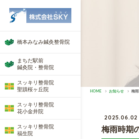
橋本みなみ鍼灸整骨院
まちだ駅前
鍼灸院・整骨院
スッキリ整骨院
聖蹟桜ヶ丘院
HOME
お知らせ
梅雨
スッキリ整骨院
花小金井院
2025.06.02
スッキリ整骨院
梅雨時期
福生院