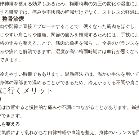
律神経を整える効果もあるため、梅雨時期の気圧の変化や湿度に
する研究では、痛みや不快感の軽減だけでなく、ストレスの軽減
・整骨治療
肉や関節に直接アプローチすることで、硬くなった筋肉をほぐし
じやすい肩こりや腰痛、関節の痛みを軽減するためには、手技に
格の歪みを整えることで、筋肉の負担を減らし、全身のバランス
みや疲れも解消できます。湿度が高い梅雨時期には血行が悪くな
できます。
冷えやすい時期でもあります。温熱療法では、温かい手法を用い
身体の深部まで温めることができるため、冷えからくる不調や肩
院に行くメリット
善
調は放置すると慢性的な痛みや不調につながることがあります。鍼
ができます。
スを整える
な気候により乱れがちな自律神経や血流を整え、身体のバランスを