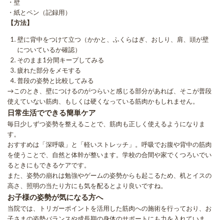
・壁
・紙とペン（記録用）
【方法】
壁に背中をつけて立つ（かかと、ふくらはぎ、おしり、肩、頭が壁
についているか確認）
そのまま1分間キープしてみる
疲れた部分をメモする
普段の姿勢と比較してみる
→このとき、壁につけるのがつらいと感じる部分があれば、そこが普段
使えていない筋肉、もしくは硬くなっている筋肉かもしれません。
日常生活でできる簡単ケア
毎日少しずつ姿勢を整えることで、筋肉も正しく使えるようになりま
す。
おすすめは「深呼吸」と「軽いストレッチ」。呼吸でお腹や背中の筋肉
を使うことで、自然と体幹が整います。学校の合間や家でくつろいでい
るときにもできるケアです。
また、姿勢の崩れは勉強やゲームの姿勢からも起こるため、机とイスの
高さ、照明の当たり方にも気を配るとより良いですね。
お子様の姿勢が気になる方へ
当院では、トリガーポイントを活用した筋肉への施術を行っており、お
子さまの姿勢バランスや成長期の身体のサポートにも力を入れていま