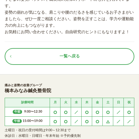
す。
姿勢の崩れが気になる、肩こりや腰のだるさを感じているお子さまがい
ましたら、ぜひ一度ご相談ください。姿勢を正すことは、学力や運動能
力の向上にもつながります。
お気軽にお問い合わせください。自由研究のヒントにもなりますよ！
一覧へ戻る
痛みと姿勢の改善グループ
橋本みなみ鍼灸整骨院
診療時間
月
火
水
木
金
土
日
祝
午前
9:00〜12:30
午後
15:00〜19:00
土曜日・祝日の受付時間は9:00～12:30まで
休診日：水曜日・日曜日・年末年始 ※予約優先制