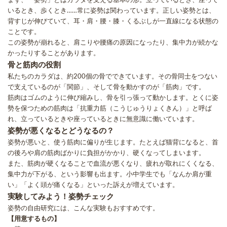
まず、「姿勢」とはカラダを支える基本の形。立っているとき、座って
いるとき、歩くとき……常に姿勢は関わっています。正しい姿勢とは、
背すじが伸びていて、耳・肩・腰・膝・くるぶしが一直線になる状態の
ことです。
この姿勢が崩れると、肩こりや腰痛の原因になったり、集中力が続かな
かったりすることがあります。
骨と筋肉の役割
私たちのカラダは、約200個の骨でできています。その骨同士をつない
で支えているのが「関節」、そして骨を動かすのが「筋肉」です。
筋肉はゴムのように伸び縮みし、骨を引っ張って動かします。とくに姿
勢を保つための筋肉は「抗重力筋（こうじゅうりょくきん）」と呼ば
れ、立っているときや座っているときに無意識に働いています。
姿勢が悪くなるとどうなるの？
姿勢が悪いと、使う筋肉に偏りが生じます。たとえば猫背になると、首
の後ろや肩の筋肉ばかりに負担がかかり、硬くなってしまいます。
また、筋肉が硬くなることで血流が悪くなり、疲れが取れにくくなる、
集中力が下がる、という影響も出ます。小中学生でも「なんか肩が重
い」「よく頭が痛くなる」といった訴えが増えています。
実験してみよう！姿勢チェック
姿勢の自由研究には、こんな実験もおすすめです。
【用意するもの】