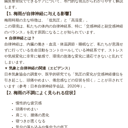
鍼灸整骨院でできるケアについて、専門的な視点からわかりやすく解説
します。
【1. 梅雨が自律神経に与える影響】
梅雨時期の主な特徴は、「低気圧」と「高湿度」。
この環境は、私たちの体内の自律神経系、特に「交感神経と副交感神経
のバランス」を乱す原因になることが知られています。
▼ 自律神経とは？
自律神経は、内臓の働き・血流・体温調節・睡眠など、私たちが意識せ
ずに行っている生命活動をコントロールしている神経系です。ストレス
や気候変化に非常に敏感で、環境の急激な変化に適応できないと乱れて
しまいます。
▼ 気象と自律神経の関連（エビデンス）
日本気象協会の調査や、医学的研究でも「気圧の変化が交感神経優位を
引き起こし、頭痛やめまい、倦怠感などの症状を招く」ことが示されて
います（参考：日本自律神経学会誌、2020年）。
【2. 梅雨の不調によく見られる症状】
慢性的な疲労感
頭痛やめまい
肩こり、腰痛の悪化
寝つきが悪くなる
気分の落ち込みや集中力の低下