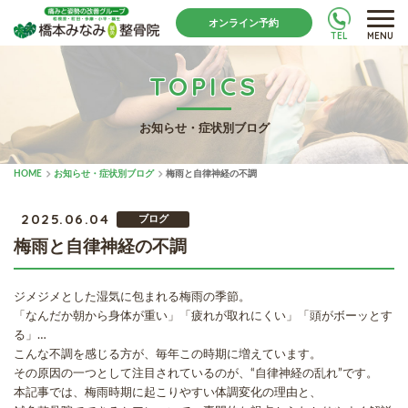
オンライン予約
TEL
MENU
TOPICS
お知らせ・症状別ブログ
HOME
お知らせ・症状別ブログ
梅雨と自律神経の不調
2025.06.04
ブログ
梅雨と自律神経の不調
ジメジメとした湿気に包まれる梅雨の季節。
「なんだか朝から身体が重い」「疲れが取れにくい」「頭がボーッとす
る」…
こんな不調を感じる方が、毎年この時期に増えています。
その原因の一つとして注目されているのが、“自律神経の乱れ”です。
本記事では、梅雨時期に起こりやすい体調変化の理由と、