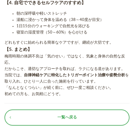
【4. 自宅でできるセルフケアのすすめ】
朝の深呼吸や軽いストレッチ
湯船に浸かって身体を温める（38～40度が目安）
1日15分のウォーキングで自然光を浴びる
寝室の湿度管理（50～60%）を心がける
どれもすぐに始められる簡単なケアですが、継続が大切です。
【5. まとめ】
梅雨時期の体調不良は「気のせい」ではなく、気象と身体の自然な反
応。
だからこそ、適切なアプローチを取れば、ラクになる道があります。
当院では、
自律神経ケアに特化したトリガーポイント治療や姿勢分析
を
取り入れ、ひとり一人に合った施術を行っています。
「なんとなくつらい」が続く前に、ぜひ一度ご相談ください。
初めての方も、お気軽にどうぞ。
一覧へ戻る