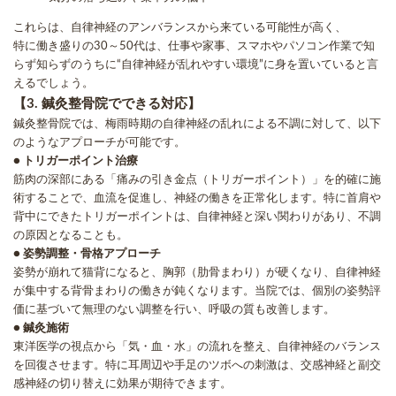
これらは、自律神経のアンバランスから来ている可能性が高く、
特に働き盛りの30～50代は、仕事や家事、スマホやパソコン作業で知
らず知らずのうちに“自律神経が乱れやすい環境”に身を置いていると言
えるでしょう。
【3. 鍼灸整骨院でできる対応】
鍼灸整骨院では、梅雨時期の自律神経の乱れによる不調に対して、以下
のようなアプローチが可能です。
● トリガーポイント治療
筋肉の深部にある「痛みの引き金点（トリガーポイント）」を的確に施
術することで、血流を促進し、神経の働きを正常化します。特に首肩や
背中にできたトリガーポイントは、自律神経と深い関わりがあり、不調
の原因となることも。
● 姿勢調整・骨格アプローチ
姿勢が崩れて猫背になると、胸郭（肋骨まわり）が硬くなり、自律神経
が集中する背骨まわりの働きが鈍くなります。当院では、個別の姿勢評
価に基づいて無理のない調整を行い、呼吸の質も改善します。
● 鍼灸施術
東洋医学の視点から「気・血・水」の流れを整え、自律神経のバランス
を回復させます。特に耳周辺や手足のツボへの刺激は、交感神経と副交
感神経の切り替えに効果が期待できます。